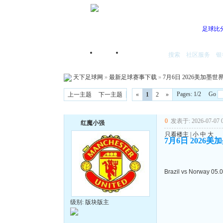
足球比
搜索
社区服务
银
首页
我的空间
天下足球网
»
最新足球赛事下载
»
7月6日 2026美加墨世界
Pages: 1/2 Go
上一主题
下一主题
«
1
2
»
0
发表于: 2026-07-07 0
红魔小强
只看楼主
|
小
中
大
7月6日 2026美
Brazil vs Norway 05.
级别: 版块版主