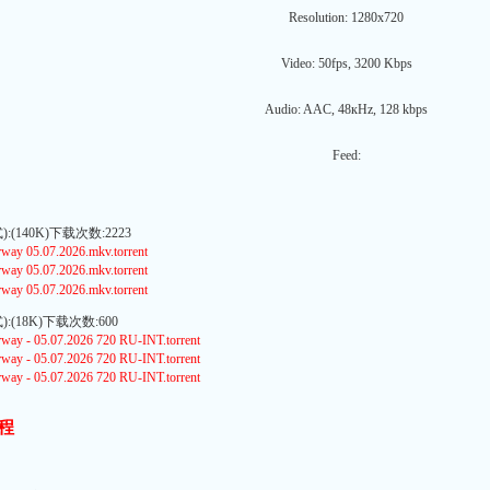
Resolution: 1280x720
Video: 50fps, 3200 Kbps
Audio: AAC, 48кHz, 128 kbps
Feed:
(140K)下载次数:2223
way 05.07.2026.mkv.torrent
way 05.07.2026.mkv.torrent
way 05.07.2026.mkv.torrent
(18K)下载次数:600
way - 05.07.2026 720 RU-INT.torrent
way - 05.07.2026 720 RU-INT.torrent
way - 05.07.2026 720 RU-INT.torrent
程