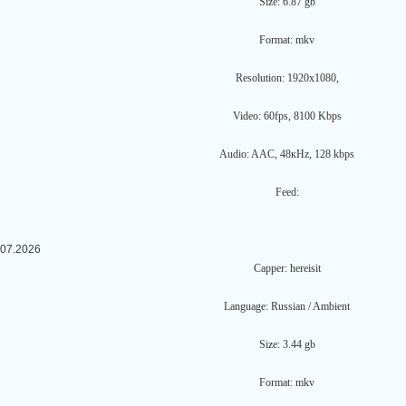
Size: 6.87 gb
Format: mkv
Resolution: 1920x1080,
Video: 60fps, 8100 Kbps
Audio: AAC, 48кHz, 128 kbps
Feed:
.07.2026
Capper: hereisit
Language: Russian / Ambient
Size: 3.44 gb
Format: mkv