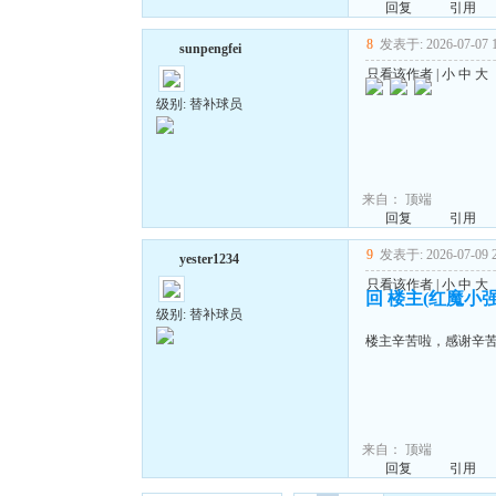
回复
引用
8
发表于: 2026-07-07 1
sunpengfei
只看该作者
|
小
中
大
级别: 替补球员
来自：
顶端
回复
引用
9
发表于: 2026-07-09 2
yester1234
只看该作者
|
小
中
大
回 楼主(红魔小强
级别: 替补球员
楼主辛苦啦，感谢辛
来自：
顶端
回复
引用