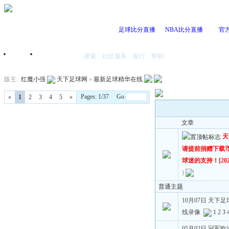
足球比分直播
NBA比分直播
官
搜索
社区服务
银行
帮助
首页
我的空间
版主:
红魔小强
天下足球网
»
最新足球精华在线
Pages: 1/37 Go
«
1
2
3
4
5
»
文章
天
请提前捐赠下载
球迷的支持！[2023
)
普通主题
10月07日 天下
线录像
1
2
3
05月02日 冠军