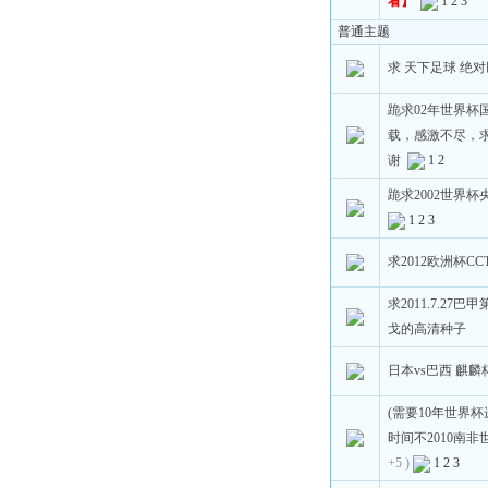
看】
1
2
3
普通主题
求 天下足球 绝对
跪求02年世界杯
载，感激不尽，
谢
1
2
跪求2002世界杯
1
2
3
求2012欧洲杯CC
求2011.7.27巴
戈的高清种子
日本vs巴西 麒麟
(需要10年世界
时间不2010南
+5 )
1
2
3