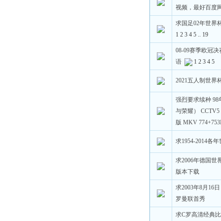
视频，最好百度
求国足02年世界
1
2
3
4
5
..
19
08-09赛季欧冠
语
1
2
3
4
5
2021五人制世
强烈要求续种 9
与荣耀） CCTV
版 MKV 774+75
求1954-2014
求2006年德国世
版本下载
求2003年8月16
罗曼联首秀
求C罗高清经典