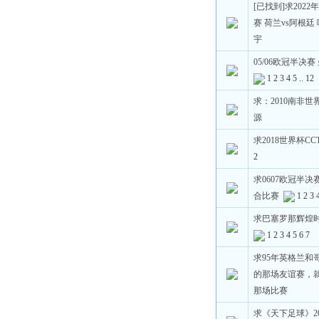
[已找到]求2022年
赛 荷兰vs阿根廷
宇
05/06欧冠半决赛
1
2
3
4
5
..
12
求：2010南非世界
源
求2018世界杯CC
2
求0607欧冠半决
合比赛
1
2
3
求巴塞罗那辉煌
1
2
3
4
5
6
7
求95年英格兰和
的那场友谊赛，
那场比赛
求《天下足球》201