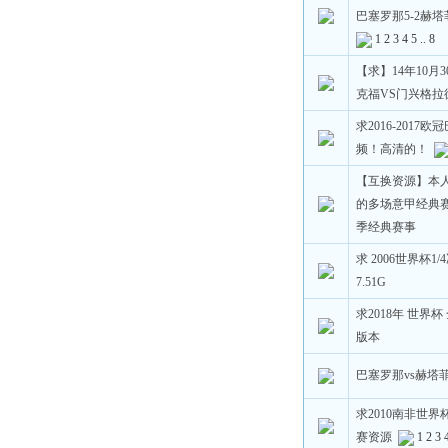
巴塞罗那5-2赫
1
2
3
4
5
..
8
【求】14年10月3
克福VS门兴格拉
求2016-2017
频！高清的！
【互换资源】本人
的多场意甲经典赛
季经典赛事
求 2006世界杯1/
7.51G
求2018年 世界杯 
版本
巴塞罗那vs赫塔
求2010南非世界杯
赛资源
1
2
3