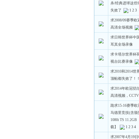
杀/经典进球这
失效了
1
2
3
求2008/09赛
高清全场视频
求日韩世界杯中
耳其全场录像
求卡塔尔世界杯荷兰
视台比赛录像
求2010和201
顶帖都失效了！
求2014年欧冠
高清视频，CCTV
跪求15-16赛季
马德里竞技(含颁奖
1080i TS 11
载】
1
2
3
4
求2007年4月19