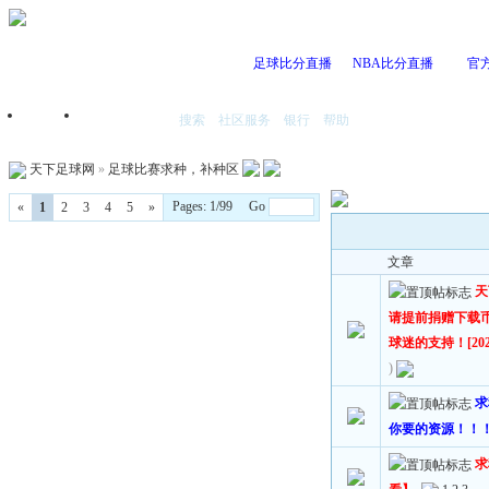
足球比分直播
NBA比分直播
官
搜索
社区服务
银行
帮助
首页
我的空间
天下足球网
»
足球比赛求种，补种区
Pages: 1/99 Go
«
1
2
3
4
5
»
文章
天
请提前捐赠下载
球迷的支持！[2023
)
求
你要的资源！！
求