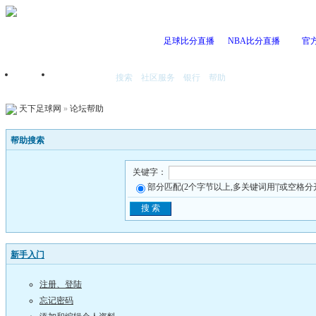
足球比分直播
NBA比分直播
官
搜索
社区服务
银行
帮助
首页
我的空间
天下足球网
»
论坛帮助
帮助搜索
关键字：
部分匹配(2个字节以上,多关键词用'|'或空格分
新手入门
注册、登陆
忘记密码