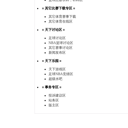
篮球比赛求种，补种区
≡ 其它比赛下载专区 ≡
其它体育赛事下载
其它体育在线区
≡ 天下讨论区 ≡
足球讨论区
NBA篮球讨论区
其它赛事讨论区
新闻发布区
≡ 天下乐园 ≡
天下游戏区
足球NBA竞猜区
超级水吧
≡ 事务专区 ≡
投诉建议区
站务区
版主区