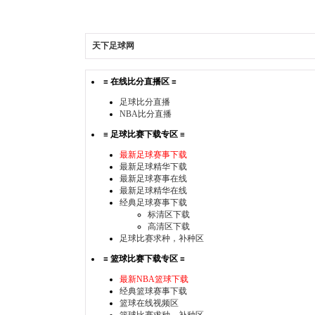
天下足球网
≡ 在线比分直播区 ≡
足球比分直播
NBA比分直播
≡ 足球比赛下载专区 ≡
最新足球赛事下载
最新足球精华下载
最新足球赛事在线
最新足球精华在线
经典足球赛事下载
标清区下载
高清区下载
足球比赛求种，补种区
≡ 篮球比赛下载专区 ≡
最新NBA篮球下载
经典篮球赛事下载
篮球在线视频区