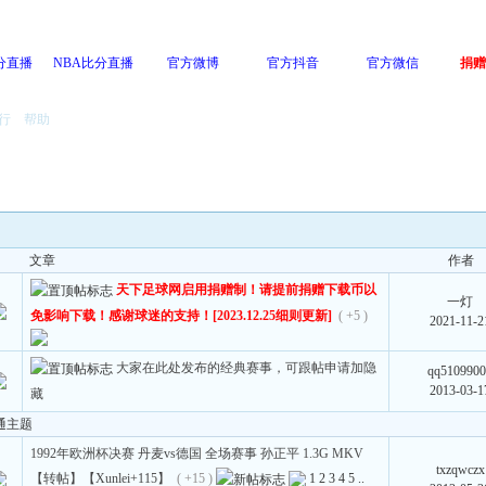
分直播
NBA比分直播
官方微博
官方抖音
官方微信
捐赠
行
帮助
文章
作者
天下足球网启用捐赠制！请提前捐赠下载币以
一灯
免影响下载！感谢球迷的支持！[2023.12.25细则更新]
( +5 )
2021-11-2
大家在此处发布的经典赛事，可跟帖申请加隐
qq510990
2013-03-1
藏
通主题
1992年欧洲杯决赛 丹麦vs德国 全场赛事 孙正平 1.3G MKV
txzqwczx
【转帖】【Xunlei+115】
( +15 )
1
2
3
4
5
..