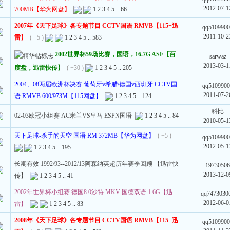
2012-07-1
700MB【华为网盘】
1
2
3
4
5
..
66
2007年《天下足球》各专题节目 CCTV国语 RMVB【115+迅
qq510990
2011-10-2
雷】
( +5 )
1
2
3
4
5
..
583
2002世界杯59场比赛，国语，16.7G ASF【百
sarwaz
2013-03-1
度盘，迅雷快传】
( +30 )
1
2
3
4
5
..
205
2004、08两届欧洲杯决赛 葡萄牙v希腊/德国v西班牙 CCTV国
qq510990
2011-07-2
语 RMVB 600/973M【115网盘】
1
2
3
4
5
..
124
科比
02-03欧冠小组赛 AC米兰VS皇马 ESPN国语
1
2
3
4
5
..
84
2010-05-1
天下足球-杀手的天空 国语 RM 372MB【华为网盘】
( +5 )
qq510990
2012-05-1
1
2
3
4
5
..
195
长期有效 1992/93--2012/13阿森纳英超历年赛季回顾 【迅雷快
1973050
2013-12-0
传】
1
2
3
4
5
..
41
2002年世界杯小组赛 德国8:0沙特 MKV 国德双语 1.6G【迅
qq7473030
2012-06-0
雷】
1
2
3
4
5
..
83
2008年《天下足球》各专题节目 CCTV国语 RMVB【115+迅
qq510990