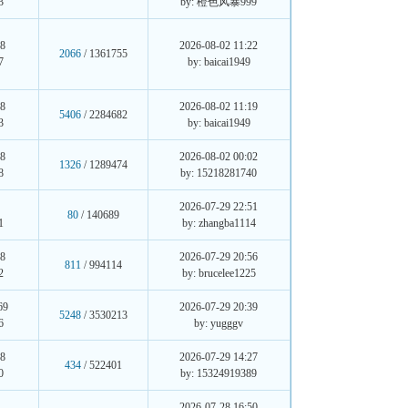
3
by: 橙色风暴999
08
2026-08-02 11:22
2066
/ 1361755
7
by: baicai1949
08
2026-08-02 11:19
5406
/ 2284682
3
by: baicai1949
08
2026-08-02 00:02
1326
/ 1289474
8
by: 15218281740
2026-07-29 22:51
80
/ 140689
1
by: zhangba1114
08
2026-07-29 20:56
811
/ 994114
2
by: brucelee1225
69
2026-07-29 20:39
5248
/ 3530213
6
by: yugggv
08
2026-07-29 14:27
434
/ 522401
0
by: 15324919389
享
2026-07-28 16:50