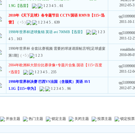
2012-05-3
1.9G【迅雷】
1
2
3
4
5
..
61
2010年《天下足球》各专题节目 CCTV国语 RMVB【115+迅
qq510990
2011-10-1
雷】
( +5 )
1
2
3
4
5
..
639
1998年世界杯进球集锦 英语 avi 700MB【迅雷】
1
2
3
qq510990
2011-12-2
4
5
..
163
1990年世界杯 全套比赛视频 需要的球迷请跟帖言明[足球盛宴
ronaldinh
2010-09-0
第1期]
( +5 )
1
2
3
2004年欧洲杯大部分比赛录像+专题片合集 国语【115+百度
qq510990
2011-12-0
+迅雷】
1
2
3
4
5
..
235
1998年世界杯决赛 巴西VS法国（含颁奖）英语 AVI
qq510990
2012-07-2
1.1G【115+华为】
1
2
3
4
5
..
96
开放主题
热门主题
锁定主题
关闭主题
投票主题
锁定投票