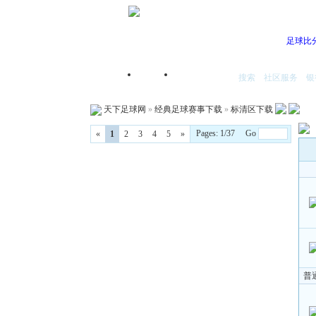
足球比
搜索
社区服务
银
首页
我的空间
天下足球网
»
经典足球赛事下载
»
标清区下载
Pages: 1/37 Go
«
1
2
3
4
5
»
普