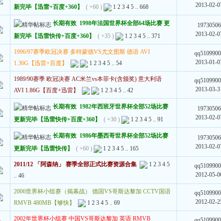
2013-02-0
新完毕【迅雷+百度+360】
( +60 )
1
2
3
4
5
..
668
长期有效 1998年法国世界杯全部64场比赛 更
1973050
2013-02-0
新完毕【迅雷快传+百度+360】
( +35 )
1
2
3
4
5
..
371
1996/97赛季欧冠决赛 多特蒙德VS尤文图斯 德语 AVI
qq510990
2013-01-0
1.36G【迅雷+百度】
1
2
3
4
5
..
54
1989/90赛季 欧冠决赛 AC米兰vs本菲卡(含颁奖) 意大利语
qq510990
2013-03-3
AVI 1.86G【百度+迅雷】
1
2
3
4
5
..
42
长期有效 1982年西班牙世界杯全部52场比赛
1973050
2013-02-0
更新完毕【迅雷快传+百度+360】
( +30 )
1
2
3
4
5
..
91
长期有效 1986年墨西哥世界杯全部52场比赛
1973050
2013-02-0
更新完毕【迅雷快传】
( +60 )
1
2
3
4
5
..
165
2011/12 「阿森纳」 赛季全部正式比赛资源合集
1
2
3
4
5
qq510990
2012-05-0
..
46
2006世界杯小组赛（揭幕战） 德国VS哥斯达黎加 CCTV国语
qq510990
2012-02-2
RMVB 480MB【够快】
1
2
3
4
5
..
69
2002年世界杯小组赛 中国VS哥斯达黎加 英语 RMVB
qq510990