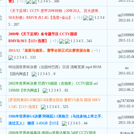
2011-11-2
雷】
( +5 )
1
2
3
4
5
..
560
《天下足球》CCTV·意甲20年特辑（20年20人、百大进球、
qq510990
50大扑救）RMVB 共1.4G【迅雷+金山】
( +5 )
1
2
3
4
2012-01-1
5
..
207
2009年《天下足球》各专题节目 CCTV国语
qq510990
2011-11-1
RMVB/AVI【115+迅雷】
( +5 )
1
2
3
4
5
..
541
2011/12 「皇家马德里」 赛季全部正式比赛资源合集
( +5 )
qq510990
2012-05-0
1
2
3
4
5
..
133
98法国世界杯决赛（法国对巴西）日语 清晰宽屏 mp4 891M
tzc
2011-03-2
【国内网盘】
1
2
3
4
5
..
9
2002年世界杯决赛 巴西VS德国（含颁奖） CCTV国语 asf
qq510990
2012-06-2
330MB【华为网盘】
1
2
3
4
5
..
82
[罗尼经典]02-03欧冠1/4决赛次回合 曼联VS皇马 国语 MKV
qq7473030
2011-02-1
1.14G【115+迅雷】
1
2
3
4
5
..
525
1986年世界杯1/4决赛 阿根廷2-1英格兰（马拉多纳上帝之手、
qq510990
2011-10-3
连过五人） 德语 1.45GB【115】
1
2
3
4
5
..
44
2006年世界杯揭幕战 德国vs哥斯达黎加 540P CCTV国语
高清分