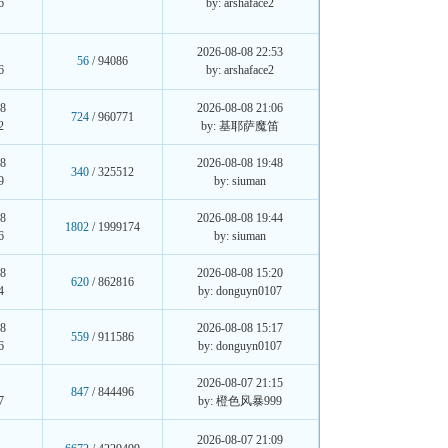
6
by: arshaface2
2026-08-08 22:53
56
/ 94086
6
by: arshaface2
08
2026-08-08 21:06
724
/ 960771
2
by: 基耶萨魔笛
08
2026-08-08 19:48
340
/ 325512
9
by: siuman
08
2026-08-08 19:44
1802
/ 1999174
6
by: siuman
08
2026-08-08 15:20
620
/ 862816
4
by: donguyn0107
08
2026-08-08 15:17
559
/ 911586
6
by: donguyn0107
2026-08-07 21:15
847
/ 844496
7
by: 橙色风暴999
6
2026-08-07 21:09