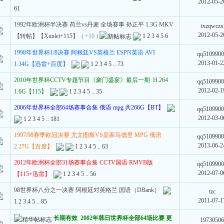
2012-05-2
61
1992年欧洲杯半决赛 荷兰vs丹麦 全场赛事 孙正平 1.3G MKV
txzqwczx
2012-05-2
【转帖】【Xunlei+115】
( +10 )
1
2
3
4
5
6
1998年世界杯1/8决赛 阿根廷VS英格兰 ESPN英语 AVI
qq510990
2013-01-2
1.34G【迅雷+百度】
1
2
3
4
5
..
73
2010年世界杯CCTV专题节目《豪门盛宴》最后一期 H.264
qq510990
2012-02-1
1.6G【115】
1
2
3
4
5
..
35
2006年世界杯全部64场赛事合集 俄语 mpg 共266G【BT】
qq510990
2012-03-0
1
2
3
4
5
..
181
1997/98赛季欧冠决赛 尤文图斯VS皇家马德里 MPG 俄语
qq510990
2013-06-2
2.27G【百度】
1
2
3
4
5
..
63
2012年欧洲杯全部31场赛事合集 CCTV国语 RMVB版
qq510990
2012-07-0
【115+迅雷】
1
2
3
4
5
..
56
98世界杯八分之一决赛 阿根廷对英格兰 国语（DBank）
tzc
2011-07-1
1
2
3
4
5
..
85
长期有效 2002年韩日世界杯全部64场比赛 更
1973050