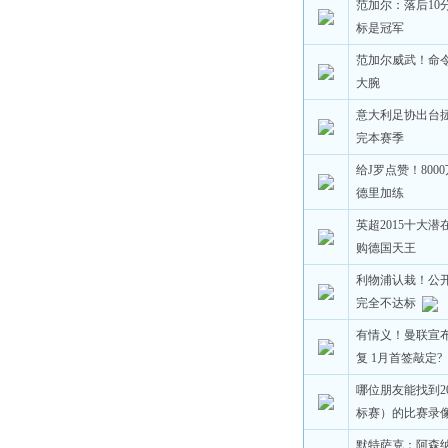
范加尔：落后10
标是冠军
范加尔威武！命
大腕
意大利足协出台
完本赛季
给J罗点赞！80
德里加练
英超2015十大潜
购德国天王
利物浦认栽！公
完全不达标
有情义！曼联宣
复 1月首签敲定?
哪位朋友能找到2
标赛）的比赛录
默特萨克：阿森