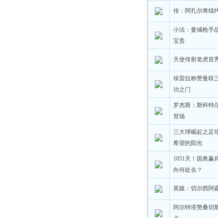
传：阿扎尔将续约
小法：曼城枪手
宝贵
天使传射老虎首秀
埃雷拉称赞曼联
功之门
罗杰斯：斯科特
登场
三大球崛起之足
希望的阳光
1051天！国奥
向何处去？
英媒：切尔西阿
阿尔特塔赞桑切