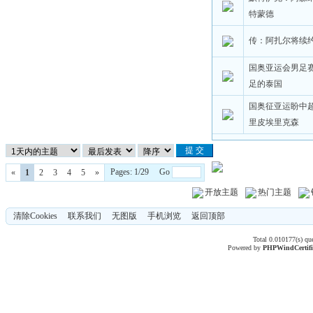
特蒙德
传：阿扎尔将续约
国奥亚运会男足赛
足的泰国
国奥征亚运盼中
里皮埃里克森
Pages: 1/29 Go
«
1
2
3
4
5
»
开放主题
热门主题
清除Cookies
联系我们
无图版
手机浏览
返回顶部
Total 0.010177(s) qu
Powered by
PHPWind
Certif