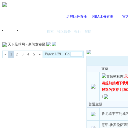
足球比分直播
NBA比分直播
官
搜索
社区服务
银行
帮助
首页
我的空间
天下足球网
»
新闻发布区
Pages: 1/29 Go
«
1
2
3
4
5
»
文章
天
请提前捐赠下载
球迷的支持！[2023
)
普通主题
鲁尼追平亨利成
意甲-佛罗伦萨两替