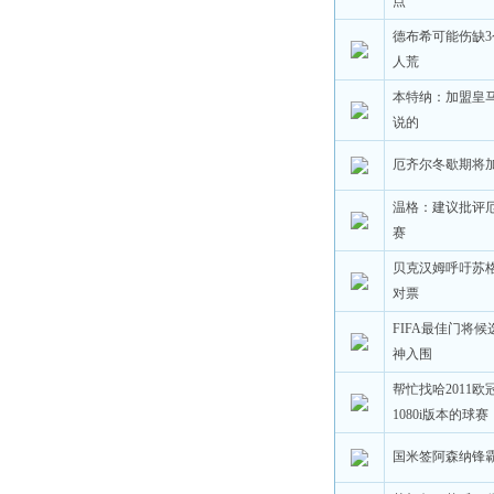
点
德布希可能伤缺
人荒
本特纳：加盟皇
说的
厄齐尔冬歇期将
温格：建议批评
赛
贝克汉姆呼吁苏
对票
FIFA最佳门将候
神入围
帮忙找哈2011欧冠
1080i版本的球
国米签阿森纳锋