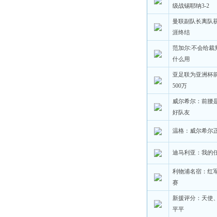
级战锡耶纳3-2
曼联副队长离队获
涯终结
范加尔:不会给裁
什么用
亚足联为亚洲杯前
500万
威尔希尔：前腰
好队友
温格：威尔希尔
迪马利亚：我的
利物浦名宿：红
赛
新援评分：天使
平平