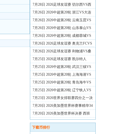
7月28日 2026足球友谊赛 切尔西VS西
悉尼漫步者 国语 1080P TS 6.66GB【百
7月26日 2026中超第20轮 浙江VS大连
度】
英博 国语 1080P TS 7.39GB【百度】
7月26日 2026中超第20轮 云南玉昆VS
深圳新鹏城 国语 1080P TS 7.32GB【百
7月26日 2026中超第20轮 山东泰山VS
度】
河南 国语 1080P TS 7.12GB【百度】
7月26日 2026中超第20轮 成都蓉城VS
北京国安 国语 1080P TS 6.80GB【百
7月26日 2026足球友谊赛 奥克兰FCVS
度】
热刺 国语 1080P TS 7.34GB【百度】
7月26日 2026足球友谊赛 利物浦VS桑
德兰 国语 1080P TS 6.67GB【百度】
7月25日 2026足球友谊赛 凯尔特人
VSAC米兰 国语 1080P TS 6.37GB【百
7月25日 2026中超第20轮 武汉三镇VS
度】
重庆铜梁龙 国语 1080P TS 7.12GB【百
7月25日 2026中超第20轮 上海海港VS
度】
上海申花 国语 1080P TS 5.60GB【百
7月25日 2026中超第20轮 青岛海牛VS
度】
天津津门虎 国语 1080P TS 7.37GB【百
7月25日 2026中超第20轮 辽宁铁人VS
度】
青岛西海岸 国语 1080P TS 5.72GB【百
7月23日 2026世界女排联赛四分之一决
度】
赛 美国VS中国 国语 1080P MP4
7月20日 2026美加墨世界杯赛事精华34
3.62GB【百度】
BBC高清英语 1080P TS 1.02GB【百
7月20日 2026美加墨世界杯决赛 西班
度】
牙VS阿根廷 英语 1080P MKV
下载币排行
GB【BT】