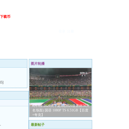
下载币
登录
注册
图片轮播
45]
8月3日 2026天下足球(2026世界杯50大
名场面) 国语 1080P TS 6.51GB【百度
+夸克】
、
最新帖子