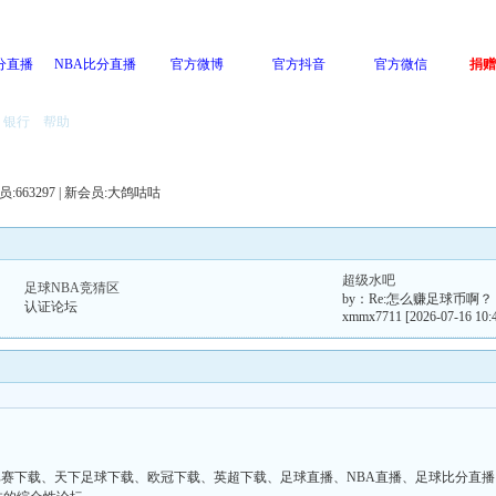
分直播
NBA比分直播
官方微博
官方抖音
官方微信
捐赠
银行
帮助
会员:663297 | 新会员:
大鸽咕咕
超级水吧
足球NBA竞猜区
by：
Re:怎么赚足球币啊？
认证论坛
xmmx7711
[2026-07-16 10:
比赛下载、天下足球下载、欧冠下载、英超下载、足球直播、NBA直播、足球比分直播