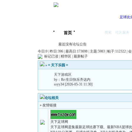
足球比
搜索
社区服务
首页
我的空间
最近没有论坛公告
今日:0 | 昨日:396 |
最高日:173698 | 主题:5983 | 帖子:112322 | 
标记已读
|
精华区
|
最新帖子
»
≡ 天下乐园 ≡
天下游戏区
by：
Re:生日快乐齐达内
ssyy34
[2026-05-31 11:30]
论坛相关
» 友情链接
天下足球网
天下足球网是集最新足球比赛下载、最新NBA篮球