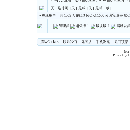
NBA比分直播、足球在线录像、NBA在线录像为一
[天下足球网]
[天下足球]
[天下足球下载]
» 在线用户
- 共 1539 人在线,9 位会员,1530 位访客,最多 65535
管理员
超级版主
版块版主
捐赠会
清除Cookies
联系我们
无图版
手机浏览
返回顶部
Total
Powered by
P