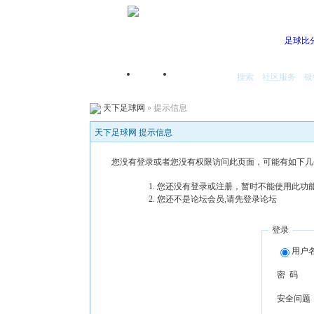
足球比
搜索
社区服务
银
首页
我的空间
天下足球网
» 提示信息
天下足球网 提示信息
您没有登录或者您没有权限访问此页面，可能有如下几
您还没有登录或注册，暂时不能使用此功能
您还不是论坛会员,请先登录论坛
登录
用户
密 码
安全问题