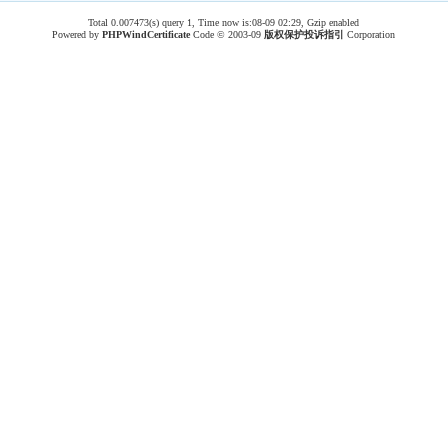
Total 0.007473(s) query 1, Time now is:08-09 02:29, Gzip enabled
Powered by
PHPWind
Certificate
Code © 2003-09
版权保护投诉指引
Corporation