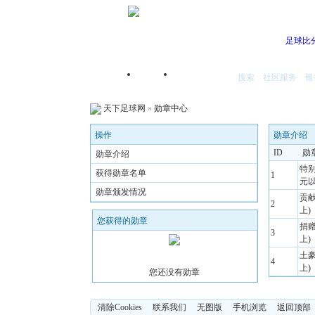
足球比
搜索
社区服务
银
首页
我的空间
天下足球网
»
勋章中心
操作
勋章介绍
ID
勋
勋章介绍
特别
获得勋章名单
1
元以
勋章颁发情况
贡献
2
上)
您获得的勋章
捐赠
3
上)
土豪
4
上)
您还没有勋章
清除Cookies
联系我们
无图版
手机浏览
返回顶部