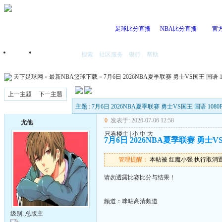
足球比分直播
NBA比分直播
官
搜索
社区服务
银行
帮助
首页
我的空间
天下足球网
»
最新NBA篮球下载
»
7月6日 2026NBA夏季联赛 勇士VS国王 国语 10
上一主题
下一主题
主题 : 7月6日 2026NBA夏季联赛 勇士VS国王 国语 1080P
0
发表于: 2026-07-06 12:58
尤他
只看楼主
|
小
中
大
7月6日 2026NBA夏季联赛 勇士VS国
管理提醒：
本帖被 红魔小强 执行取消置顶操
请勿透露比赛比分与结果！
频道：咪咕高清频道
级别: 总版主