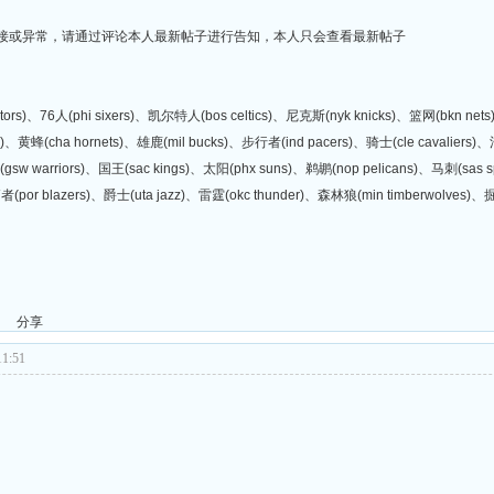
链接或异常，请通过评论本人最新帖子进行告知，本人只会查看最新帖子
tors)、76人(phi sixers)、凯尔特人(bos celtics)、尼克斯(nyk knicks)、篮网(bkn ne
c)、黄蜂(cha hornets)、雄鹿(mil bucks)、步行者(ind pacers)、骑士(cle cavaliers)、活
士(gsw warriors)、国王(sac kings)、太阳(phx suns)、鹈鹕(nop pelicans)、马刺(sas
拓者(por blazers)、爵士(uta jazz)、雷霆(okc thunder)、森林狼(min timberwolves)、掘
分享
1:51