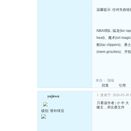
温馨提示: 任何失效
NBA球队: 猛龙(tor rap
heat)、魔术(orl magi
船(lac clippers)、勇
(mem grizzlies)、开
来自：
顶端
回复
引用
1
发表于: 2026-05-30 1
yujiewu
只看该作者
|
小
中
大
楼主，求比赛文件
级别: 替补球员