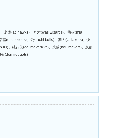
ts)、老鹰(atl hawks)、奇才(was wizards)、热火(mia
塞(det pistons)、公牛(chi bulls)、湖人(lal lakers)、快
 spurs)、独行侠(dal mavericks)、火箭(hou rockets)、灰熊
金(den nuggets)