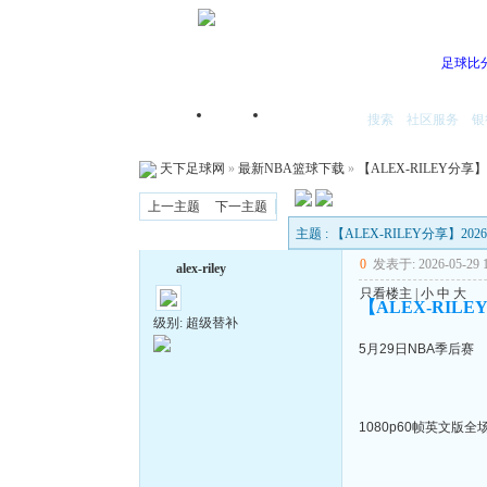
足球比
搜索
社区服务
银
首页
我的空间
天下足球网
»
最新NBA篮球下载
»
【ALEX-RILEY分享
上一主题
下一主题
主题 : 【ALEX-RILEY分享】2
0
发表于: 2026-05-29 1
alex-riley
只看楼主
|
小
中
大
【ALEX-RILE
级别: 超级替补
5月29日NBA季后赛
1080p60帧英文版