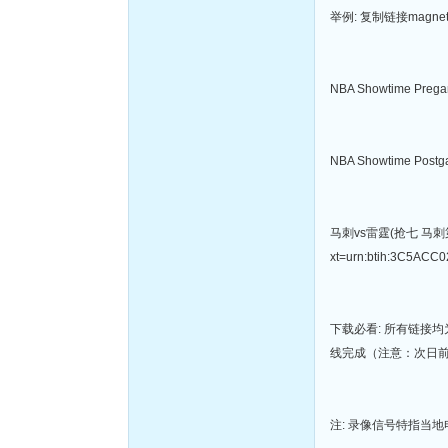
举例: 复制链接magnet
NBA Showtime Preg
NBA Showtime Post
马刺vs雷霆(抢七 马刺第
xt=urn:btih:3C5A
下载必看: 所有链接
线完成（注意：次日
注: 录像信号特指当