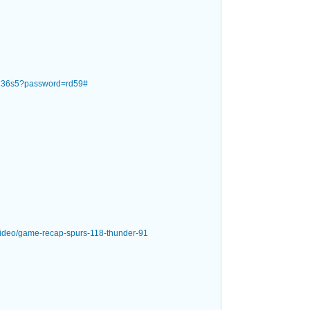
cj136s5?password=rd59#
video/game-recap-spurs-118-thunder-91