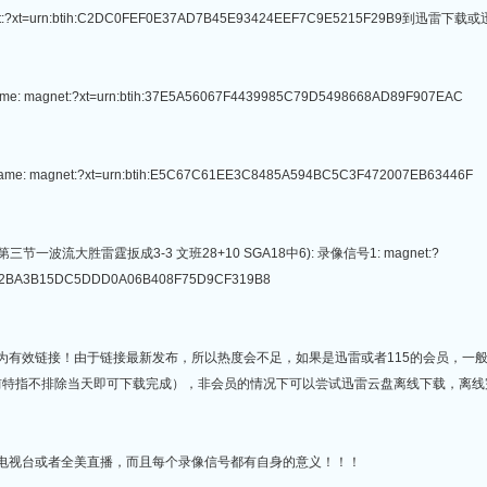
:?xt=urn:btih:C2DC0FEF0E37AD7B45E93424EEF7C9E5215F29B9到
ame: magnet:?xt=urn:btih:37E5A56067F4439985C79D5498668AD89F907EAC
game: magnet:?xt=urn:btih:E5C67C61EE3C8485A594BC5C3F472007EB63446F
三节一波流大胜雷霆扳成3-3 文班28+10 SGA18中6): 录像信号1: magnet:?
CC02BA3B15DC5DDD0A06B408F75D9CF319B8
均为有效链接！由于链接最新发布，所以热度会不足，如果是迅雷或者115的会员，一
前特指不排除当天即可下载完成），非会员的情况下可以尝试迅雷云盘离线下载，离线
地电视台或者全美直播，而且每个录像信号都有自身的意义！！！