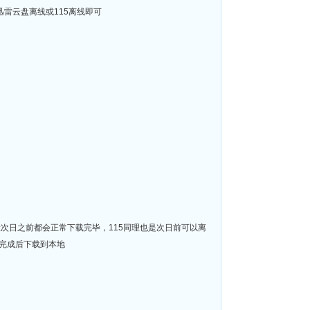
迅雷下载或迅雷云盘离线或115离线即可
般次日之前都会正常下载完毕，115同理也是次日前可以离
完成后下载到本地