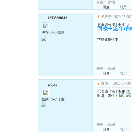
来自：
顶端
回复
引用
1
发表于: 2026-07-08 0
13535668816
只看该作者
|
小
中
大
回 楼主(忘年) 
级别: 小小球童
下载速度快不
来自：
顶端
回复
引用
2
发表于: 2026-07-08 0
wdyse
只看该作者
|
小
中
大
谢谢！真快！
级别: 小小球童
来自：
顶端
回复
引用