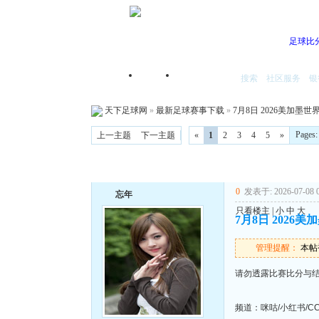
足球比
搜索
社区服务
银
首页
我的空间
天下足球网
»
最新足球赛事下载
»
7月8日 2026美加墨世界
Pages
上一主题
下一主题
«
1
2
3
4
5
»
0
发表于: 2026-07-08 0
忘年
只看楼主
|
小
中
大
7月8日 2026美
管理提醒：
本帖被
请勿透露比赛比分与
频道：咪咕/小红书/C