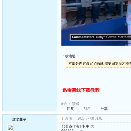
下载地址：
本部分内容设定了隐藏,需要回复后才能
迅雷离线下载教程
来自：
顶端
回复
引用
分享
1
发表于: 2026-07-08 01:02
红尘菲子
只看该作者
|
小
中
大
666666thanks