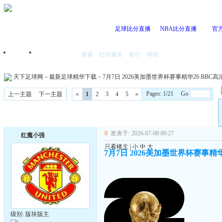
足球比分直播
NBA比分直播
官
搜索
社区服务
银行
帮助
首页
我的空间
天下足球网
»
最新足球精华下载
»
7月7日 2026美加墨世界杯赛事精华26 BBC高清英
Pages: 1/21 Go
上一主题
下一主题
«
1
2
3
4
5
»
0
发表于: 2026-07-08 00:27
红魔小强
只看楼主
|
小
中
大
7月7日 2026美加墨世界杯赛事精华26
级别: 版块版主