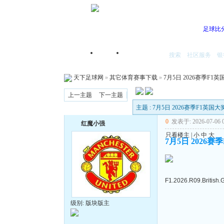
足球比
搜索
社区服务
银
首页
我的空间
天下足球网
»
其它体育赛事下载
»
7月5日 2026赛季F1英
上一主题
下一主题
主题 : 7月5日 2026赛季F1英国大
0
发表于: 2026-07-06 0
红魔小强
只看楼主
|
小
中
大
7月5日 2026赛
F1.2026.R09.British.
级别: 版块版主