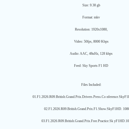
Size: 9.38 gb
Format: mkv
Resolution: 1920x1080,
Video: 50fps, 8000 Kbps
Audio: AAC, 48кHz, 128 kbps
Feed: Sky Sports F1 HD
Files Included:
01.F1.2026.R09.British.Grand.Prix.Drivers.Press.Co nference.Sky
02.F1.2026.R09.British.Grand.Prix.F1.Show.SkyF1HD. 108
03.F1.2026.R09.British.Grand.Prix.Free.Practice.Sk yF1HD.1