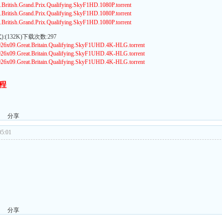
ritish.Grand.Prix.Qualifying.SkyF1HD.1080P.torrent
ritish.Grand.Prix.Qualifying.SkyF1HD.1080P.torrent
ritish.Grand.Prix.Qualifying.SkyF1HD.1080P.torrent
(132K)下载次数:297
6x09.Great.Britain.Qualifying.SkyF1UHD.4K-HLG.torrent
6x09.Great.Britain.Qualifying.SkyF1UHD.4K-HLG.torrent
6x09.Great.Britain.Qualifying.SkyF1UHD.4K-HLG.torrent
程
分享
5:01
分享