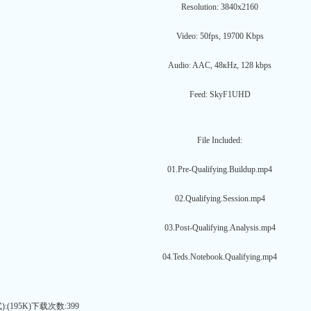
Resolution: 3840x2160
Video: 50fps, 19700 Kbps
Audio: AAC, 48кHz, 128 kbps
Feed: SkyF1UHD
File Included:
01.Pre-Qualifying.Buildup.mp4
02.Qualifying.Session.mp4
03.Post-Qualifying.Analysis.mp4
04.Teds.Notebook.Qualifying.mp4
(195K)下载次数:399