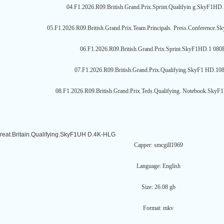
04.F1.2026.R09.British.Grand.Prix.Sprint.Qualifyin g.SkyF1HD
05.F1.2026.R09.British.Grand.Prix.Team.Principals. Press.Conference
06.F1.2026.R09.British.Grand.Prix.Sprint.SkyF1HD.1 080
07.F1.2026.R09.British.Grand.Prix.Qualifying.SkyF1 HD.10
08.F1.2026.R09.British.Grand.Prix.Teds.Qualifying. Notebook.Sky
eat.Britain.Qualifying.SkyF1UH D.4K-HLG
Capper: smcgill1969
Language: English
Size: 26.08 gb
Format: mkv