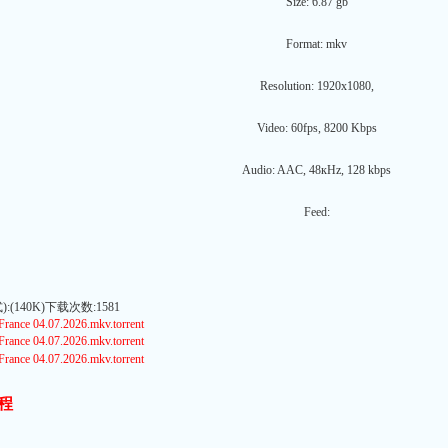
Size: 6.87 gb
Format: mkv
Resolution: 1920x1080,
Video: 60fps, 8200 Kbps
Audio: AAC, 48кHz, 128 kbps
Feed:
(140K)下载次数:1581
ance 04.07.2026.mkv.torrent
ance 04.07.2026.mkv.torrent
ance 04.07.2026.mkv.torrent
程