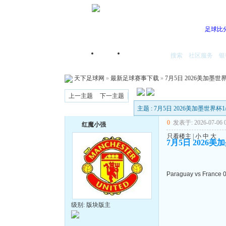
足球比
搜索
社区服务
银
首页
我的空间
天下足球网
»
最新足球赛事下载
»
7月5日 2026美加墨世界
上一主题
下一主题
主题 : 7月5日 2026美加墨世界杯1
0
发表于: 2026-07-06 0
红魔小强
只看楼主
|
小
中
大
7月5日 2026美
Paraguay vs France 
级别: 版块版主