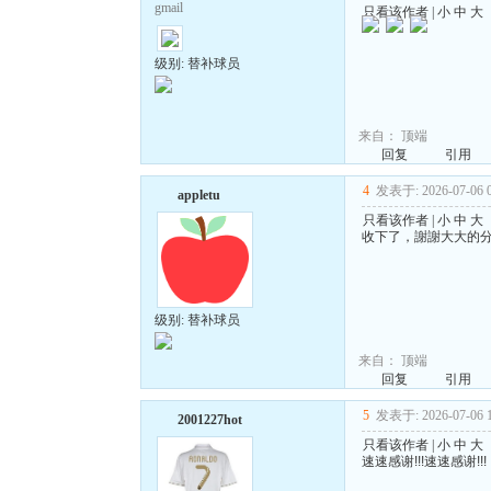
gmail
只看该作者
|
小
中
大
级别: 替补球员
来自：
顶端
回复
引用
4
发表于: 2026-07-06 0
appletu
只看该作者
|
小
中
大
收下了，謝謝大大的
级别: 替补球员
来自：
顶端
回复
引用
5
发表于: 2026-07-06 1
2001227hot
只看该作者
|
小
中
大
速速感谢!!!速速感谢!!!