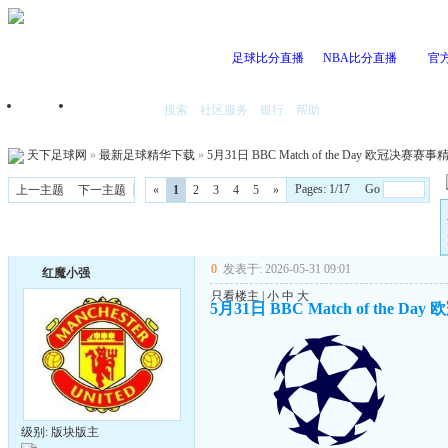
足球比分直播
NBA比分直播
官
搜索
社区服务
银行
帮助
首页
我的空间
天下足球网
»
最新足球精华下载
»
5月31日 BBC Match of the Day 欧冠决赛
Pages: 1/17 Go
上一主题
下一主题
«
1
2
3
4
5
»
0
发表于: 2026-05-31 09:01
红魔小强
只看楼主
|
小
中
大
5月31日 BBC Match of the 
级别: 版块版主