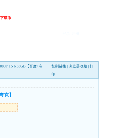
下载币
登录
注册
0P TS 6.55GB【百度+夸
复制链接
|
浏览器收藏
|
打
印
+夸克】