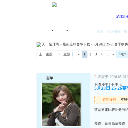
足球比
搜索
社区服务
银
首页
我的空间
天下足球网
»
最新足球赛事下载
»
5月28日 25-26赛季欧
Pages
上一主题
下一主题
«
1
2
3
4
5
»
0
发表于: 2026-05-28 0
忘年
只看楼主
|
小
中
大
5月28日 25-2
管理提醒：
本帖被
请勿透露比赛比分与
频道：新英高清频道