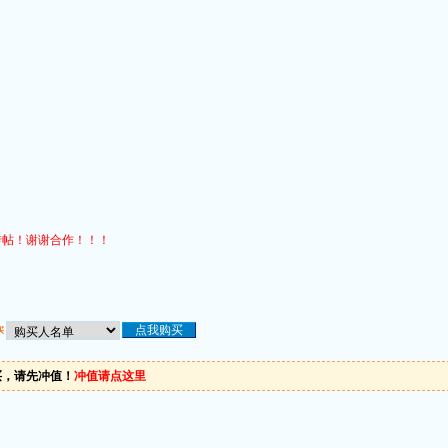
转帖！谢谢合作！！！
买
买，请先冲值！
冲值请点这里