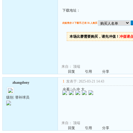
下载地址：
此帖售价 2 下载币,已有 31 人购买
本场比赛需要购买，请先冲值！
冲值请
来自：
顶端
回复
引用
分享
1
发表于: 2025-03-21 14:43
zhangdony
全看
|
小
中
大
级别: 替补球员
来自：
顶端
回复
引用
分享