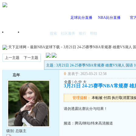
足球比分直播
NBA比分直播
官
搜索
社区服务
银行
帮助
首页
我的空间
天下足球网
»
最新NBA篮球下载
»
3月21日 24-25赛季NBA常规赛 雄鹿VS湖人 国语
上一主题
下一主题
主题 : 3月21日 24-25赛季NBA常规赛 雄鹿VS湖人 国语 1
0
发表于: 2025-03-21 12:58
忘年
全看
|
小
中
大
3月21日 24-25赛季NBA常规赛 雄
管理提醒：
本帖被 付四 执行取消置顶操作(2
请勿透露比赛比分与结果！
频道：腾讯/咪咕/纬来高清频道
级别: 总版主