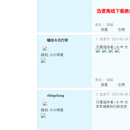
迅雷离线下载教
来自：
顶端
回复
引用
1
发表于: 2025-02-24 2
螺丝今天打球
只看该作者
|
小
中
大
级别: 小小球童
来自：
顶端
回复
引用
2
发表于: 2025-06-28 1
chingchang
只看该作者
|
小
中
大
非常感谢你们的支持
级别: 小小球童