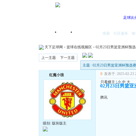
足球比
搜索
社区服务
银
首页
我的空间
天下足球网
»
篮球在线视频区
»
02月23日男篮亚洲杯预选
上一主题
下一主题
主题 : 02月23日男篮亚洲杯预选
0
发表于: 2025-02-23 2
红魔小强
只看楼主
|
小
中
大
02月23日男篮亚
腾讯
级别: 版块版主