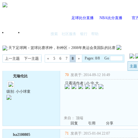
足球比分直播
NBA比分直播
官
搜索
社区服务
银行
帮助
首页
我的空间
天下足球网
»
篮球比赛求种，补种区
»
2008年奥运会美国队的比赛
Pages: 8/8 Go
上一主题
下一主题
«
5
6
7
8
»
主题
70
发表于: 2014-09-12 16:49
无瑜伦比
只看该作者
|
小
中
大
级别: 小小球童
来自：
顶端
回复
引用
分享
71
发表于: 2015-01-04 22:07
lxz2100805