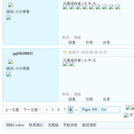
只看该作者
|
小
中
大
级别: 小小球童
来自：
顶端
回复
引用
分享
72
发表于: 2026-06-26 16:35
qq836190931
只看该作者
|
小
中
大
级别: 小小球童
来自：
顶端
回复
引用
分享
Pages: 8/8 Go
上一主题
下一主题
«
5
6
7
8
»
天
清除Cookies
联系我们
无图版
手机浏览
返回顶部