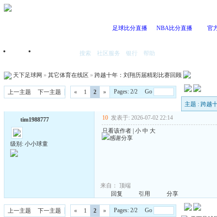
足球比分直播
NBA比分直播
官
搜索
社区服务
银行
帮助
首页
我的空间
天下足球网
»
其它体育在线区
»
跨越十年：刘翔历届精彩比赛回顾
Pages: 2/2 Go
上一主题
下一主题
«
1
2
»
主题 : 跨
10
发表于: 2026-07-02 22:14
tim1988777
只看该作者
|
小
中
大
感谢分享
级别: 小小球童
来自：
顶端
回复
引用
分享
Pages: 2/2 Go
上一主题
下一主题
«
1
2
»