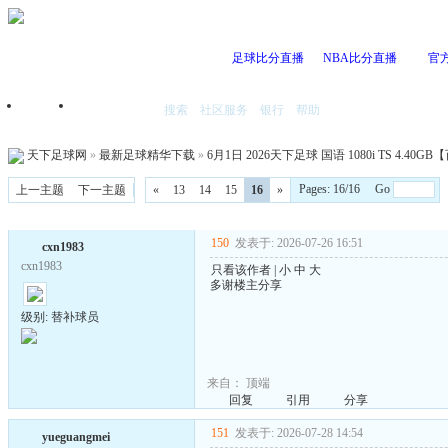
足球比分直播
NBA比分直播
官
搜索
社区服务
银行
帮助
首页
我的空间
天下足球网
»
最新足球精华下载
»
6月1日 2026天下足球 国语 1080i TS 4.40
Pages: 16/16 Go
上一主题
下一主题
«
13
14
15
16
»
150
发表于: 2026-07-26 16:51
cxn1983
cxn1983
只看该作者
|
小
中
大
多谢楼主分享
级别: 替补球员
来自：
顶端
回复
引用
分享
151
发表于: 2026-07-28 14:54
yueguangmei