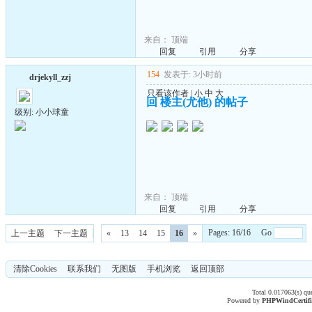
来自：
顶端
回复
引用
分享
154
发表于: 3小时前
drjekyll_zzj
只看该作者
|
小
中
大
回 楼主(尤他) 的帖子
级别: 小小球童
来自：
顶端
回复
引用
分享
Pages: 16/16 Go
上一主题
下一主题
«
13
14
15
16
»
清除Cookies
联系我们
无图版
手机浏览
返回顶部
Total 0.017063(s) qu
Powered by
PHPWind
Certif