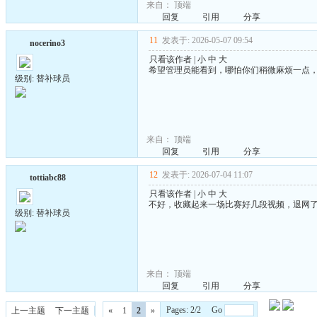
来自：
顶端
回复
引用
分享
11
发表于: 2026-05-07 09:54
nocerino3
只看该作者
|
小
中
大
希望管理员能看到，哪怕你们稍微麻烦一点
级别: 替补球员
来自：
顶端
回复
引用
分享
12
发表于: 2026-07-04 11:07
tottiabc88
只看该作者
|
小
中
大
不好，收藏起来一场比赛好几段视频，退网
级别: 替补球员
来自：
顶端
回复
引用
分享
Pages: 2/2 Go
上一主题
下一主题
«
1
2
»