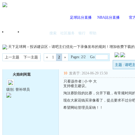
足球比分直播
NBA比分直播
官
搜索
社区服务
银行
帮助
首页
我的空间
天下足球网
»
投诉建议区
»
请吧主们优化一下录像发布的规则！增加收费下载的
Pages: 2/2 Go
上一主题
下一主题
«
1
2
»
主题 : 
10
发表于: 2024-06-29 15:50
火焰剑闲逛
只看该作者
|
小
中
大
支持楼主建议。
级别: 替补球员
淘汰赛阶段的比赛，分开下载，有常规时间
现在大家花钱买录像看了，提点要求不过分
希望网站管理员采纳！！