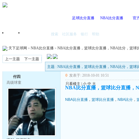
足球比分直播
NBA比分直播
官
搜索
社区服务
银行
帮助
首页
我的空间
天下足球网
»
NBA比分直播
»
NBA比分直播，篮球比分直播，NBA比分，篮球
上一主题
下一主题
主题 : NBA比分直播，篮球比分直播，NBA比分，篮球
0
发表于: 2018-10-01 10:51
付四
高级球童
只看楼主
|
小
中
大
NBA比分直播，篮球比分直播，
NBA比分直播
，
篮球比分直播
，
NBA比分
，