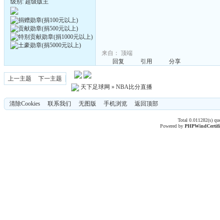
级别: 超级版主
来自：
顶端
回复
引用
分享
上一主题
下一主题
天下足球网
»
NBA比分直播
清除Cookies
联系我们
无图版
手机浏览
返回顶部
Total 0.011282(s) qu
Powered by
PHPWind
Certif