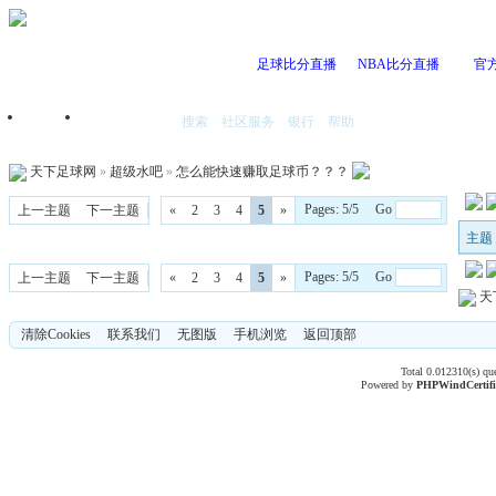
足球比分直播
NBA比分直播
官
搜索
社区服务
银行
帮助
首页
我的空间
天下足球网
»
超级水吧
»
怎么能快速赚取足球币？？？
Pages: 5/5 Go
上一主题
下一主题
«
2
3
4
5
»
主题
Pages: 5/5 Go
上一主题
下一主题
«
2
3
4
5
»
天
清除Cookies
联系我们
无图版
手机浏览
返回顶部
Total 0.012310(s) qu
Powered by
PHPWind
Certif