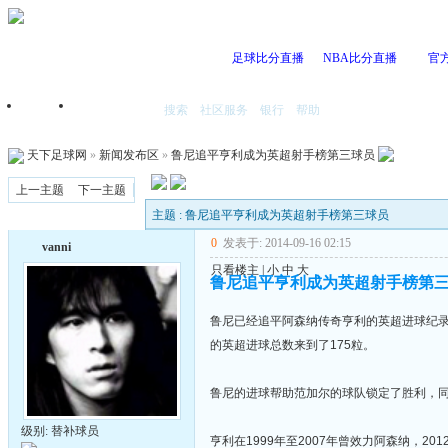
足球比分直播
NBA比分直播
官
搜索
社区服务
银行
帮助
首页
我的空间
天下足球网
»
新闻发布区
»
鲁尼追平亨利成为英超射手榜第三球员
上一主题
下一主题
主题 : 鲁尼追平亨利成为英超射手榜第三球员
0
发表于: 2014-09-16 02:15
vanni
只看楼主
|
小
中
大
鲁尼追平亨利成为英超射手榜第
鲁尼已经追平阿森纳传奇亨利的英超进球纪录
的英超进球总数来到了175粒。
鲁尼的进球帮助范加尔的球队锁定了胜利，同
级别: 替补球员
亨利在1999年至2007年曾效力阿森纳，2