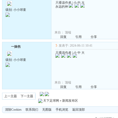
只看该作者
|
小
中
大
永远的神
级别: 小小球童
来自：
顶端
回复
引用
分享
5
发表于: 2024-06-11 10:41
一抹伤
只看该作者
|
小
中
大
级别: 小小球童
来自：
顶端
回复
引用
分享
上一主题
下一主题
天下足球网
»
新闻发布区
清除Cookies
联系我们
无图版
手机浏览
返回顶部