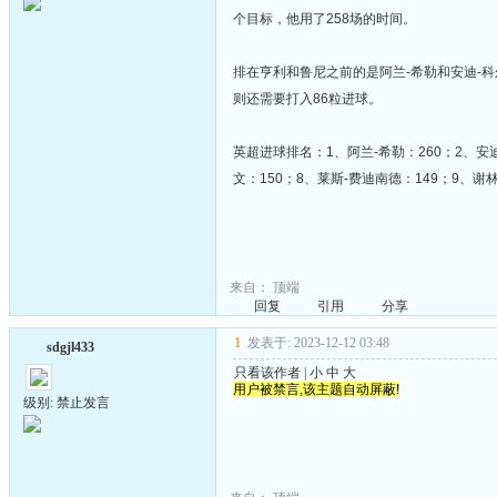
个目标，他用了258场的时间。
排在亨利和鲁尼之前的是阿兰-希勒和安迪-
则还需要打入86粒进球。
英超进球排名：1、阿兰-希勒：260；2、安迪
文：150；8、莱斯-费迪南德：149；9、谢林
来自：
顶端
回复
引用
分享
1
发表于: 2023-12-12 03:48
sdgjl433
只看该作者
|
小
中
大
用户被禁言,该主题自动屏蔽!
级别: 禁止发言