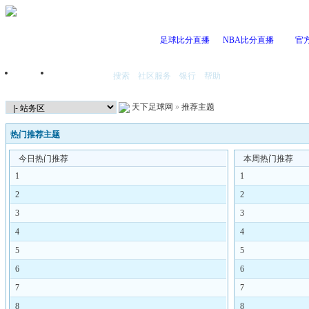
足球比分直播
NBA比分直播
官
搜索
社区服务
银行
帮助
首页
我的空间
天下足球网
»
推荐主题
热门推荐主题
今日热门推荐
本周热门推荐
1
1
2
2
3
3
4
4
5
5
6
6
7
7
8
8