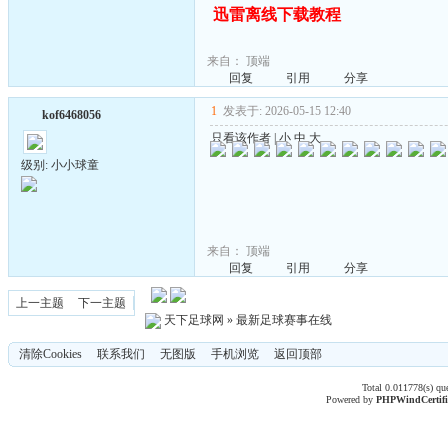
迅雷离线下载教程
来自：
顶端
回复
引用
分享
1
发表于: 2026-05-15 12:40
kof6468056
只看该作者
|
小
中
大
级别: 小小球童
来自：
顶端
回复
引用
分享
上一主题
下一主题
天下足球网
»
最新足球赛事在线
清除Cookies
联系我们
无图版
手机浏览
返回顶部
Total 0.011778(s) qu
Powered by
PHPWind
Certif