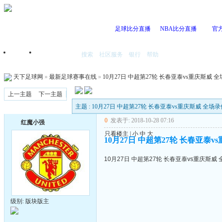
足球比分直播
NBA比分直播
官
搜索
社区服务
银行
帮助
首页
我的空间
天下足球网
»
最新足球赛事在线
»
10月27日 中超第27轮 长春亚泰vs重庆斯威 
上一主题
下一主题
主题 : 10月27日 中超第27轮 长春亚泰vs重庆斯威 全场
0
发表于: 2018-10-28 07:16
红魔小强
只看楼主
|
小
中
大
10月27日 中超第27轮 长春亚泰v
10月27日 中超第27轮 长春亚泰vs重庆斯威
级别: 版块版主