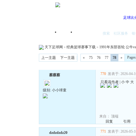
足球比
搜索
社区服务
银
首页
我的空间
天下足球网
»
经典篮球赛事下载
»
1991年东部首轮 公牛
Page
上一主题
下一主题
«
75
76
77
78
»
770
发表于: 2026-04-16
蔡蔡蔡
只看该作者
|
小
中
大
级别: 小小球童
来自：
顶端
回复
引用
771
发表于: 2026-05-10
dzdzdzdz20