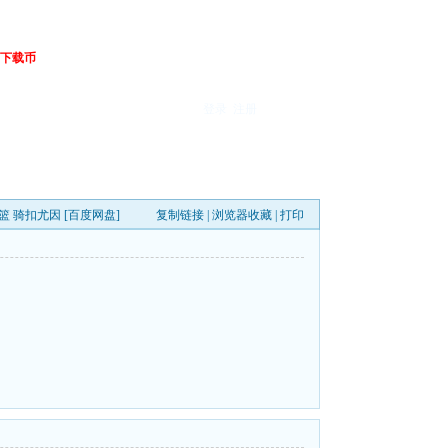
下载币
登录
注册
篮 骑扣尤因 [百度网盘]
复制链接
|
浏览器收藏
|
打印