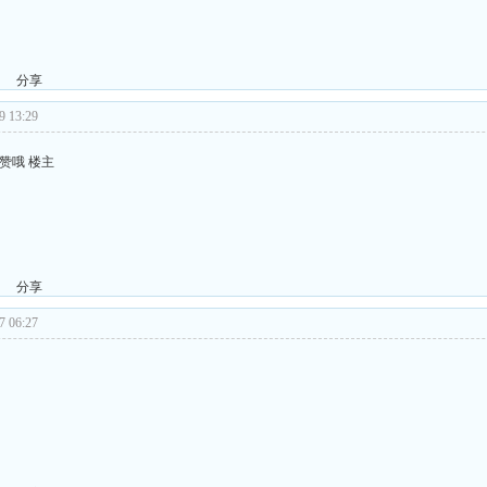
分享
 13:29
赞哦 楼主
分享
 06:27