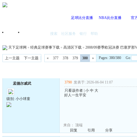
足球比分直播
NBA比分直播
官
搜索
社区服务
银行
帮助
首页
我的空间
天下足球网
»
经典足球赛事下载
»
高清区下载
»
2008/09赛季欧冠决赛 巴塞罗那V
Pages: 380/380 Go
上一主题
下一主题
«
377
378
379
380
»
3790
发表于: 2026-06-04 11:07
孟德尔威武
只看该作者
|
小
中
大
好人一生平安
级别: 小小球童
来自：
顶端
回复
引用
分享