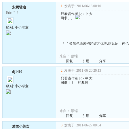
1
发表于: 2011-06-13 00:10
安妮塔迪
Eric ＂ !
只看该作者
|
小
中
大
同求。、
级别: 小小球童
「 ＂换黑色西装抱起妳才优美,这见证，神也惊喜
来自：
顶端
回复
引用
分享
2
发表于: 2011-06-26 20:13
dj1410
只看该作者
|
小
中
大
同求！！！经典啊
级别: 小小球童
来自：
顶端
回复
引用
分享
3
发表于: 2011-06-27 09:04
爱雪小美女