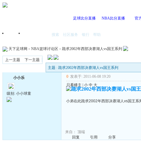
足球比分直播
NBA比分直播
官
搜索
社区服务
银行
帮助
首页
我的空间
天下足球网
»
NBA篮球讨论区
»
跪求2002年西部决赛湖人vs国王系列
上一主题
下一主题
主题 : 跪求2002年西部决赛湖人vs国王系列
0
发表于: 2011-06-08 19:20
小小乐
只看楼主
|
小
中
大
跪求2002年西部决赛湖人vs国
级别: 小小球童
小弟在此跪求2002年西部决赛湖人vs国王系
来自：
顶端
回复
引用
分享