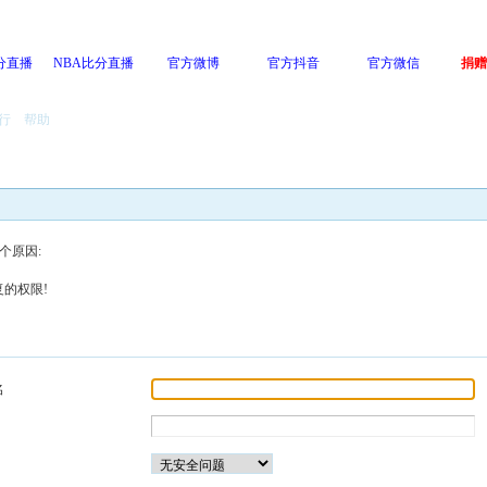
分直播
NBA比分直播
官方微博
官方抖音
官方微信
捐赠
行
帮助
个原因:
的权限!
名