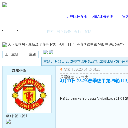
足球比分直播
NBA比分直播
官
搜索
社区服务
银行
帮助
首页
我的空间
天下足球网
»
最新足球赛事下载
»
4月11日 25-26赛季德甲第29轮 RB莱比锡VS门兴
上一主题
下一主题
主题 : 4月11日 25-26赛季德甲第29轮 RB莱比锡VS门兴 英
0
发表于: 2026-04-13 08:20
红魔小强
只看楼主
|
小
中
大
4月11日 25-26赛季德甲第29轮 R
RB Leipzig vs Borussia M'gladbach 11.04.
级别: 版块版主