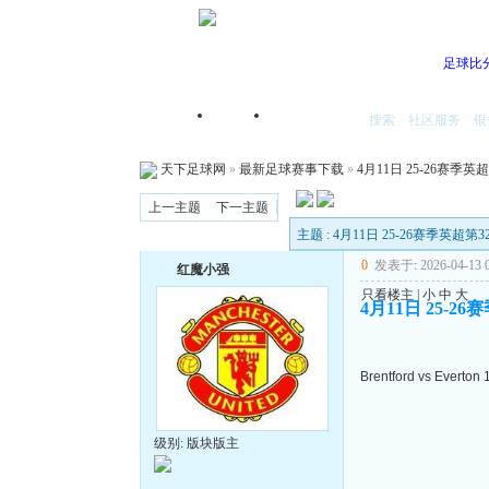
足球比
搜索
社区服务
银
首页
我的空间
天下足球网
»
最新足球赛事下载
»
4月11日 25-26赛季英
上一主题
下一主题
主题 : 4月11日 25-26赛季英超第
0
发表于: 2026-04-13 0
红魔小强
只看楼主
|
小
中
大
4月11日 25-2
Brentford vs Everton 
级别: 版块版主