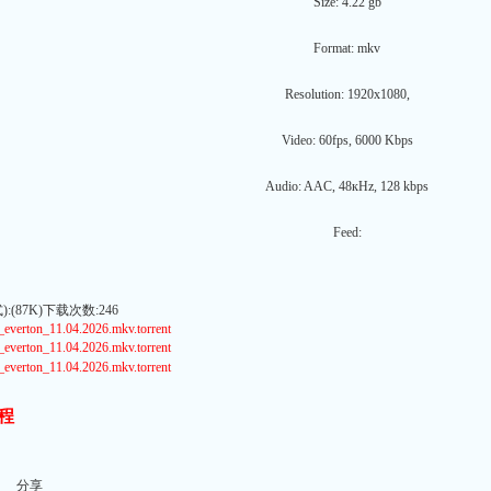
Size: 4.22 gb
Format: mkv
Resolution: 1920x1080,
Video: 60fps, 6000 Kbps
Audio: AAC, 48кHz, 128 kbps
Feed:
(87K)下载次数:246
everton_11.04.2026.mkv.torrent
everton_11.04.2026.mkv.torrent
everton_11.04.2026.mkv.torrent
程
分享