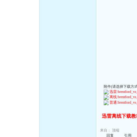
附件(请选择下载方式):
迅雷:brentford_vs_
离线:brentford_vs_
普通:brentford_vs_
迅雷离线下载教
来自：
顶端
回复
引用