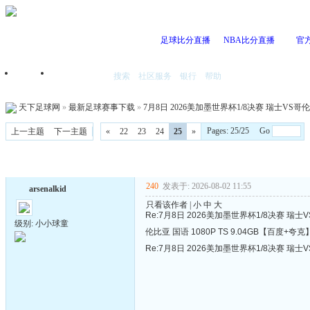
足球比分直播
NBA比分直播
官
搜索
社区服务
银行
帮助
首页
我的空间
天下足球网
»
最新足球赛事下载
»
7月8日 2026美加墨世界杯1/8决赛 瑞士VS哥伦比
Pages: 25/25 Go
上一主题
下一主题
«
22
23
24
25
»
240
发表于: 2026-08-02 11:55
arsenalkid
只看该作者
|
小
中
大
Re:7月8日 2026美加墨世界杯1/8决赛 瑞士V
级别: 小小球童
伦比亚 国语 1080P TS 9.04GB【百度+夸
Re:7月8日 2026美加墨世界杯1/8决赛 瑞士V