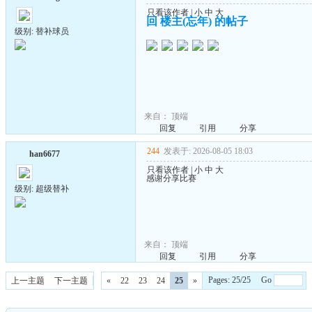
只看该作者
|
小
中
大
回 楼主(忘年) 的帖子
级别: 替补球员
来自：
顶端
回复
引用
分享
244
发表于: 2026-08-05 18:03
han6677
只看该作者
|
小
中
大
感谢分享比赛
级别: 超级替补
来自：
顶端
回复
引用
分享
Pages: 25/25 Go
上一主题
下一主题
«
22
23
24
25
»