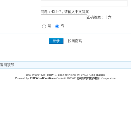
问题：4X4=?，请输入中文答案
正确答案：十六
是
否
找回密码
返回顶部
Total 0.010442(s) query 1, Time now is:08-07 07:03, Gzip enabled:
Powered by
PHPWind
Certificate
Code © 2003-09
版权保护投诉指引
Corporation