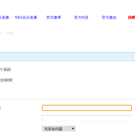
分直播
NBA比分直播
官方微博
官方抖音
官方微信
捐赠
行
帮助
个原因:
的权限!
名